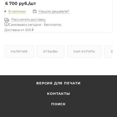
6 700
руб.
/шт
Нашли дешевле?
В наличии
Рассчитать доставку
Самовывоз сегодня - бесплатно
Доставка от 200 ₽
НАЛИЧИЕ
ОТЗЫВЫ
КАК КУПИТЬ
ОП
ВЕРСИЯ ДЛЯ ПЕЧАТИ
КОНТАКТЫ
ПОИСК