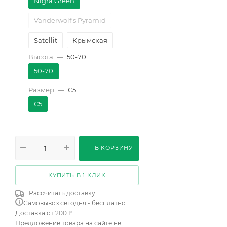
Nigra Green
Vanderwolf's Pyramid
Satellit
Крымская
Высота
—
50-70
Klostergrun
50-70
Heideperle
Размер
—
C5
Fastigiata
C5
Green Tower
Benjamin
Spielberg
В КОРЗИНУ
Oculus-draconis
КУПИТЬ В 1 КЛИК
Malinki
Рассчитать доставку
Globosa Viridis
Самовывоз сегодня - бесплатно
Доставка от 200 ₽
Carstens Wintergold
Предложение товара на сайте не