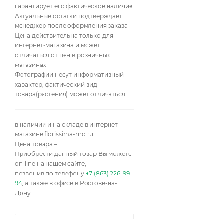
гарантирует его фактическое наличие.
Mugo Benjamin
Актуальные остатки подтверждает
менеджер после оформления заказа
Mugo Varella
Цена действительна только для
интернет-магазина и может
nigra hornibrookiana
отличаться от цен в розничных
магазинах
mugo Allgäu
Фотографии несут информативный
характер, фактический вид
mugo Columnaris
товара(растения) может отличаться
nigra Zimmer
Dolce Dorme
в наличии и на складе в интернет-
магазине florissima-rnd.ru.
Candlelight
Цена товара –
Приобрести данный товар Вы можете
Алиса Веркаде
on-line на нашем сайте,
позвонив по телефону
+7 (863) 226-99-
Ватерери
Richard
94
, а также в офисе в Ростове-на-
Дону.
Mumpitz