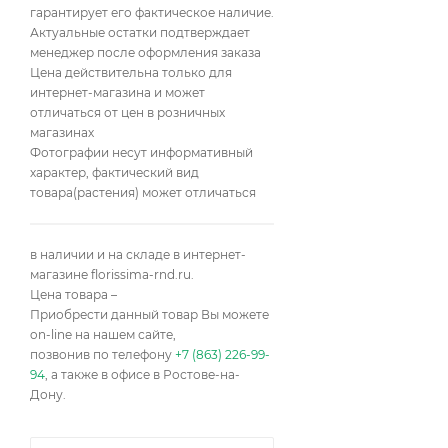
гарантирует его фактическое наличие.
Mugo Benjamin
Актуальные остатки подтверждает
менеджер после оформления заказа
Mugo Varella
Цена действительна только для
интернет-магазина и может
nigra hornibrookiana
отличаться от цен в розничных
магазинах
mugo Allgäu
Фотографии несут информативный
характер, фактический вид
mugo Columnaris
товара(растения) может отличаться
nigra Zimmer
Dolce Dorme
в наличии и на складе в интернет-
магазине florissima-rnd.ru.
Candlelight
Цена товара –
Приобрести данный товар Вы можете
Алиса Веркаде
on-line на нашем сайте,
позвонив по телефону
+7 (863) 226-99-
Ватерери
Richard
94
, а также в офисе в Ростове-на-
Дону.
Mumpitz