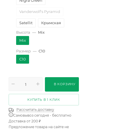
Nigra Green
Vanderwolf's Pyramid
Satellit
Крымская
Высота
—
Mix
Klostergrun
Mix
Heideperle
Размер
—
C10
Fastigiata
C10
Green Tower
Benjamin
Spielberg
В КОРЗИНУ
Oculus-draconis
КУПИТЬ В 1 КЛИК
Malinki
Рассчитать доставку
Globosa Viridis
Самовывоз сегодня - бесплатно
Доставка от 200 ₽
Carstens Wintergold
Предложение товара на сайте не