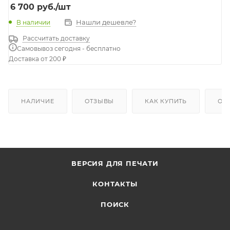
6 700
руб.
/шт
Нашли дешевле?
В наличии
Рассчитать доставку
Самовывоз сегодня - бесплатно
Доставка от 200 ₽
НАЛИЧИЕ
ОТЗЫВЫ
КАК КУПИТЬ
ОП
ВЕРСИЯ ДЛЯ ПЕЧАТИ
КОНТАКТЫ
ПОИСК