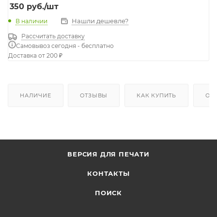
350
руб.
/шт
Нашли дешевле?
В наличии
Рассчитать доставку
Самовывоз сегодня - бесплатно
Доставка от 200 ₽
НАЛИЧИЕ
ОТЗЫВЫ
КАК КУПИТЬ
ОП
ВЕРСИЯ ДЛЯ ПЕЧАТИ
КОНТАКТЫ
ПОИСК