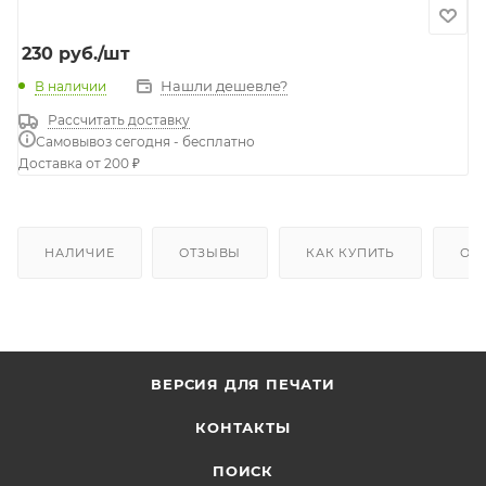
230
руб.
/шт
Нашли дешевле?
В наличии
Рассчитать доставку
Самовывоз сегодня - бесплатно
Доставка от 200 ₽
НАЛИЧИЕ
ОТЗЫВЫ
КАК КУПИТЬ
ОП
ВЕРСИЯ ДЛЯ ПЕЧАТИ
КОНТАКТЫ
ПОИСК