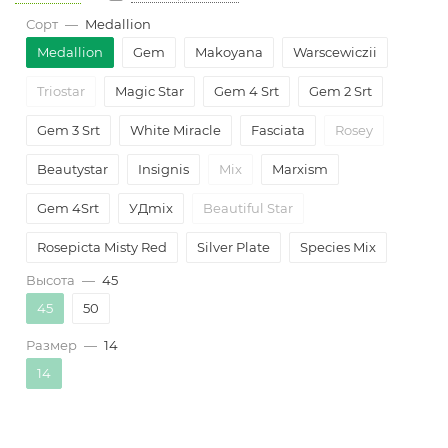
Сорт
—
Medallion
Medallion
Gem
Makoyana
Warscewiczii
Triostar
Magic Star
Gem 4 Srt
Gem 2 Srt
Gem 3 Srt
White Miracle
Fasciata
Rosey
Beautystar
Insignis
Mix
Marxism
Gem 4Srt
УДmix
Beautiful Star
Rosepicta Misty Red
Silver Plate
Species Mix
Высота
—
45
Misty Red
Roseopicta Dottie
Silverstar
45
50
Размер
—
14
14