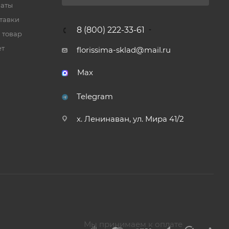
латы
тавки
8 (800) 222-33-61
 товар
ет
florissima-sklad@mail.ru
Max
Telegram
х. Ленинаван, ул. Мира 41/2
Мы принимаем к оплате