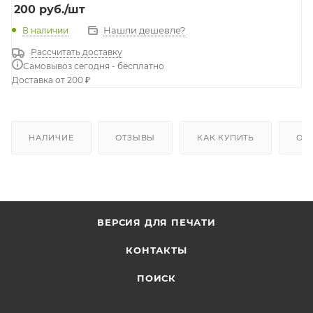
200
руб.
/шт
Нашли дешевле?
В наличии
Рассчитать доставку
Самовывоз сегодня - бесплатно
Доставка от 200 ₽
НАЛИЧИЕ
ОТЗЫВЫ
КАК КУПИТЬ
ОП
ВЕРСИЯ ДЛЯ ПЕЧАТИ
КОНТАКТЫ
ПОИСК