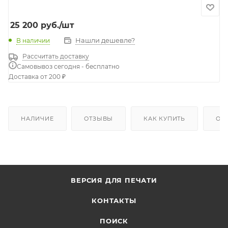
25 200
руб.
/шт
Нашли дешевле?
В наличии
Рассчитать доставку
Самовывоз сегодня - бесплатно
Доставка от 200 ₽
НАЛИЧИЕ
ОТЗЫВЫ
КАК КУПИТЬ
ОП
ВЕРСИЯ ДЛЯ ПЕЧАТИ
КОНТАКТЫ
ПОИСК