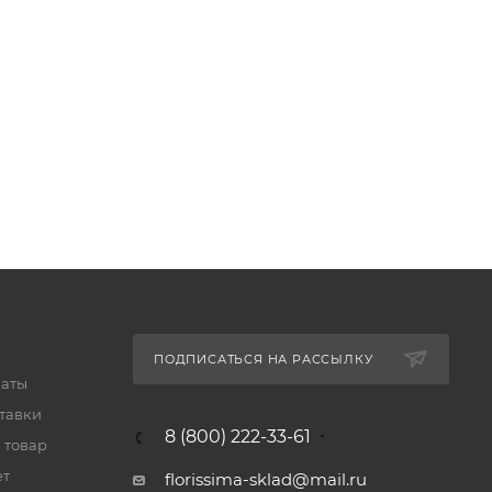
ПОДПИСАТЬСЯ НА РАССЫЛКУ
латы
тавки
8 (800) 222-33-61
 товар
ет
florissima-sklad@mail.ru