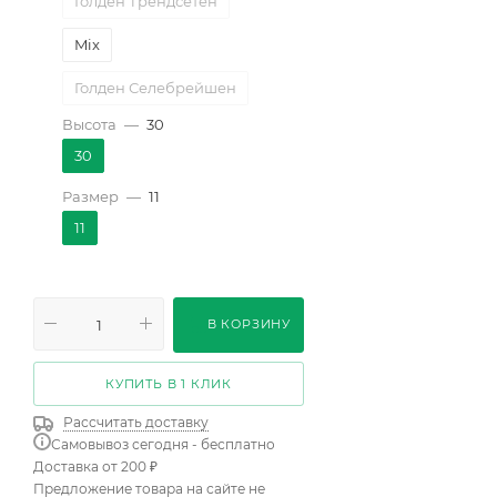
Голден Трендсетен
Mix
Голден Селебрейшен
Высота
—
30
Алан Сушон
30
Геркулес
Sedana
Размер
—
11
Shrimp Patiohit
11
Зе прайд
Айвори Ив Пьянсе
В КОРЗИНУ
Вайт О"хара
КУПИТЬ В 1 КЛИК
Валентино
Рассчитать доставку
Графиня Диана
Самовывоз сегодня - бесплатно
Доставка от 200 ₽
Графиня Эльке
Предложение товара на сайте не