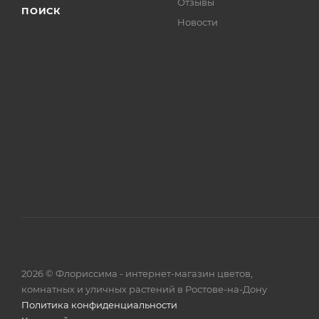
Отзывы
ПОИСК
Новости
Приер де сан Косм
Принцесса
Александра оф кент
Сканлайн Пинк
Сурир де Антан
Тамако
Шираз
Доктор Ватсон
Лагуна
2026 © Флориссима - интернет-магазин цветов,
комнатных и уличных растений в Ростове-на-Дону
Политика конфиденциальности