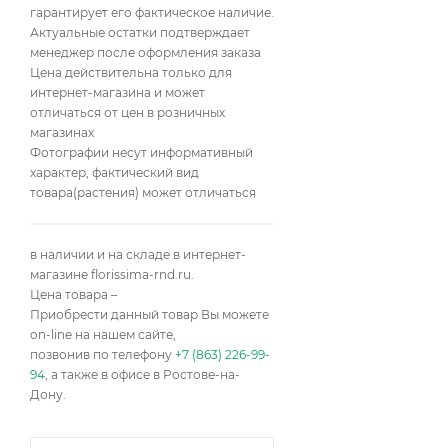
гарантирует его фактическое наличие.
Кейт
Констанс
Актуальные остатки подтверждает
менеджер после оформления заказа
Мерхен Кененген
Цена действительна только для
интернет-магазина и может
Осиана
отличаться от цен в розничных
магазинах
Рефле де Накр
Фотографии несут информативный
характер, фактический вид
Александрин
товара(растения) может отличаться
Нобилис
Али Дороти
Алисар
в наличии и на складе в интернет-
магазине florissima-rnd.ru.
Бетти Бул
Цена товара –
Приобрести данный товар Вы можете
Гранд Дюк Жан
on-line на нашем сайте,
позвонив по телефону
+7 (863) 226-99-
Грандмасс Джози
94
, а также в офисе в Ростове-на-
Дону.
Исланд Лагуна