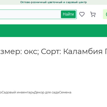
Оптово-розничный цветочный и садовый центр
Найти
азмер: окс; Сорт: Каламбия 
о
Садовый инвентарь
Декор для сада
Семена