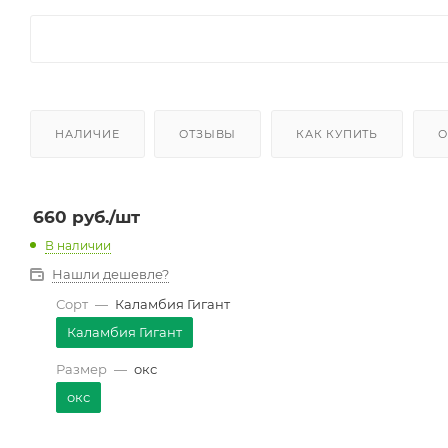
НАЛИЧИЕ
ОТЗЫВЫ
КАК КУПИТЬ
О
660
руб.
/шт
В наличии
Нашли дешевле?
Сорт
—
Каламбия Гигант
Каламбия Гигант
Размер
—
окс
окс