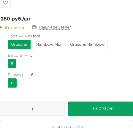
280
руб.
/шт
Нашли дешевле?
В наличии
Сорт
—
Grusonii
Grusonii
Rainbow Mix
Grusonii Rainbow
Высота
—
5
5
Размер
—
6
6
В КОРЗИНУ
КУПИТЬ В 1 КЛИК