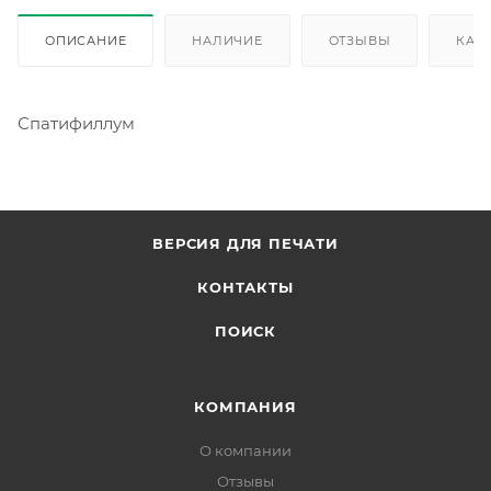
ОПИСАНИЕ
НАЛИЧИЕ
ОТЗЫВЫ
КАК
Спатифиллум
ВЕРСИЯ ДЛЯ ПЕЧАТИ
КОНТАКТЫ
ПОИСК
КОМПАНИЯ
О компании
Отзывы