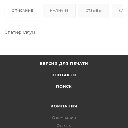
ОПИСАНИЕ
НАЛИЧИЕ
ОТЗЫВЫ
КАК
Спатифиллум
ВЕРСИЯ ДЛЯ ПЕЧАТИ
КОНТАКТЫ
ПОИСК
КОМПАНИЯ
О компании
Отзывы