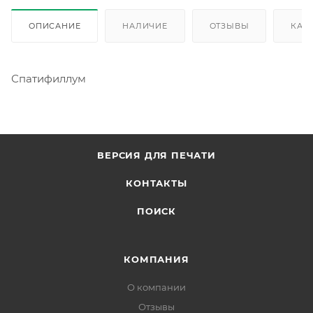
ОПИСАНИЕ
НАЛИЧИЕ
ОТЗЫВЫ
КАК
Спатифиллум
ВЕРСИЯ ДЛЯ ПЕЧАТИ
КОНТАКТЫ
ПОИСК
КОМПАНИЯ
О компании
Отзывы