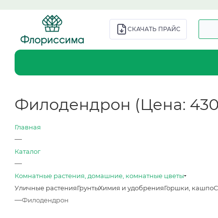
СКАЧАТЬ ПРАЙС
Филодендрон (Цена: 430; 
Главная
—
Каталог
—
Комнатные растения, домашние, комнатные цветы
Уличные растения
Грунты
Химия и удобрения
Горшки, кашпо
С
—
Филодендрон