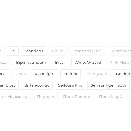
n
Ov
Scandens
Birkin
Scandens Brasil
White Me
унди
Bipinnatifidum
Brasil
White Wizard
Pink Marbl
host
Неон
Moonlight
Peridot
Cherry Red
Golden
r Glory
Birkin-congo
Selloum Mix
Serrata Tiger Tooth
анж Мармелад
Перидот
Пинк Бикини
Пинк Марбл