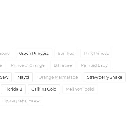
asure
Green Princess
Sun Red
Pink Princes
e
Prince of Orange
Billietiae
Painted Lady
 Saw
Mayoi
Orange Marmalade
Strawberry Shake
Florida B
Calkins Gold
Melinoniigold
Принц Оф Оранж