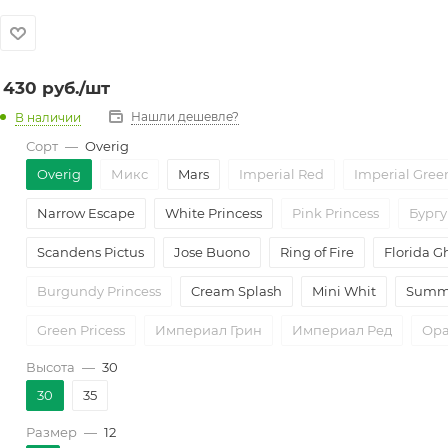
430
руб.
/шт
Нашли дешевле?
В наличии
Сорт
—
Overig
Overig
Микс
Mars
Imperial Red
Imperial Gree
Narrow Escape
White Princess
Pink Princess
Бург
Scandens Pictus
Jose Buono
Ring of Fire
Florida G
Burgundy Princess
Cream Splash
Mini Whit
Summe
Green Pricess
Империал Грин
Империал Ред
Ор
Высота
—
30
30
35
Размер
—
12