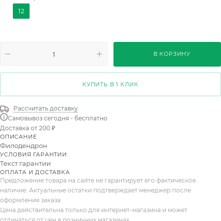
Ring of Fire
Florida Ghost
Неон
Moonlight
12
Peridot
Cherry Red
Golden Saw
Mayoi
Orange Marmalade
Strawberry Shake
В КОРЗИНУ
Burgundy Princess
Cream Splash
Mini Whit
Summer Glory
Birkin-congo
Selloum Mix
КУПИТЬ В 1 КЛИК
Serrata Tiger Tooth
Florida B
Calkins Gold
Рассчитать доставку
Самовывоз сегодня - бесплатно
Melinoniigold
Green Pricess
Империал Грин
Доставка от 200 ₽
ОПИСАНИЕ
Империал Ред
Оранж Мармелад
Перидот
Филодендрон
УСЛОВИЯ ГАРАНТИИ
Пинк Бикини
Пинк Марбл
Принц Оф Оранж
Текст гарантии
ОПЛАТА И ДОСТАВКА
Предложение товара на сайте не гарантирует его фактическое
наличие. Актуальные остатки подтверждает менеджер после
оформления заказа
Цена действительна только для интернет-магазина и может
отличаться от цен в розничных магазинах