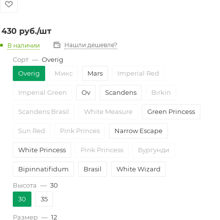
430
руб.
/шт
Нашли дешевле?
В наличии
Сорт
—
Overig
Overig
Микс
Mars
Imperial Red
Imperial Green
Ov
Scandens
Birkin
Scandens Brasil
White Measure
Green Princess
Sun Red
Pink Princes
Narrow Escape
White Princess
Pink Princess
Бургунди
Bipinnatifidum
Brasil
White Wizard
Высота
—
30
Pink Marble
Prince of Orange
Billietiae
30
35
Painted Lady
Scandens Pictus
Jose Buono
Размер
—
12