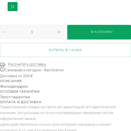
Ring of Fire
Florida Ghost
Неон
Moonlight
12
Peridot
Cherry Red
Golden Saw
Mayoi
Orange Marmalade
Strawberry Shake
В КОРЗИНУ
Burgundy Princess
Cream Splash
Mini Whit
Summer Glory
Birkin-congo
Selloum Mix
КУПИТЬ В 1 КЛИК
Serrata Tiger Tooth
Florida B
Calkins Gold
Рассчитать доставку
Самовывоз сегодня - бесплатно
Melinoniigold
Green Pricess
Империал Грин
Доставка от 200 ₽
ОПИСАНИЕ
Империал Ред
Оранж Мармелад
Перидот
Филодендрон
УСЛОВИЯ ГАРАНТИИ
Пинк Бикини
Пинк Марбл
Принц Оф Оранж
Текст гарантии
ОПЛАТА И ДОСТАВКА
Предложение товара на сайте не гарантирует его фактическое
наличие. Актуальные остатки подтверждает менеджер после
оформления заказа
Цена действительна только для интернет-магазина и может
отличаться от цен в розничных магазинах