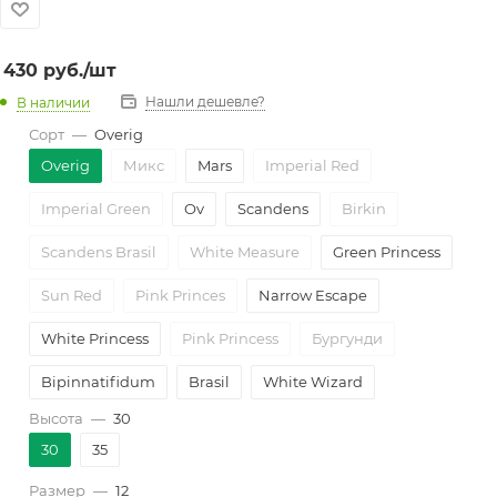
430
руб.
/шт
Нашли дешевле?
В наличии
Сорт
—
Overig
Overig
Микс
Mars
Imperial Red
Imperial Green
Ov
Scandens
Birkin
Scandens Brasil
White Measure
Green Princess
Sun Red
Pink Princes
Narrow Escape
White Princess
Pink Princess
Бургунди
Bipinnatifidum
Brasil
White Wizard
Высота
—
30
Pink Marble
Prince of Orange
Billietiae
30
35
Painted Lady
Scandens Pictus
Jose Buono
Размер
—
12