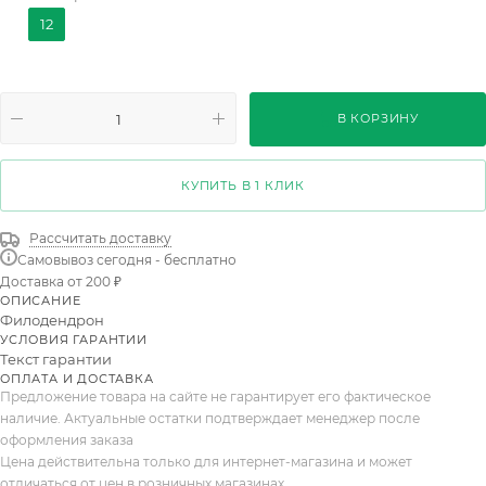
Ring of Fire
Florida Ghost
Неон
Moonlight
12
Peridot
Cherry Red
Golden Saw
Mayoi
Orange Marmalade
Strawberry Shake
В КОРЗИНУ
Burgundy Princess
Cream Splash
Mini Whit
Summer Glory
Birkin-congo
Selloum Mix
КУПИТЬ В 1 КЛИК
Serrata Tiger Tooth
Florida B
Calkins Gold
Рассчитать доставку
Самовывоз сегодня - бесплатно
Melinoniigold
Green Pricess
Империал Грин
Доставка от 200 ₽
ОПИСАНИЕ
Империал Ред
Оранж Мармелад
Перидот
Филодендрон
УСЛОВИЯ ГАРАНТИИ
Пинк Бикини
Пинк Марбл
Принц Оф Оранж
Текст гарантии
ОПЛАТА И ДОСТАВКА
Предложение товара на сайте не гарантирует его фактическое
наличие. Актуальные остатки подтверждает менеджер после
оформления заказа
Цена действительна только для интернет-магазина и может
отличаться от цен в розничных магазинах