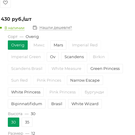
430
руб.
/шт
Нашли дешевле?
В наличии
Сорт
—
Overig
Overig
Микс
Mars
Imperial Red
Imperial Green
Ov
Scandens
Birkin
Scandens Brasil
White Measure
Green Princess
Sun Red
Pink Princes
Narrow Escape
White Princess
Pink Princess
Бургунди
Bipinnatifidum
Brasil
White Wizard
Высота
—
30
Pink Marble
Prince of Orange
Billietiae
30
35
Painted Lady
Scandens Pictus
Jose Buono
Размер
—
12