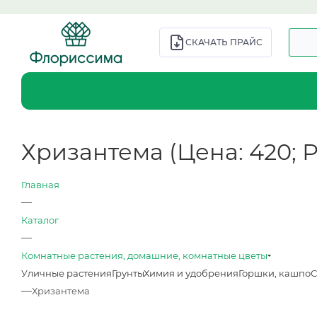
СКАЧАТЬ ПРАЙС
Хризантема (Цена: 420; Ра
Главная
—
Каталог
—
Комнатные растения, домашние, комнатные цветы
Уличные растения
Грунты
Химия и удобрения
Горшки, кашпо
С
—
Хризантема