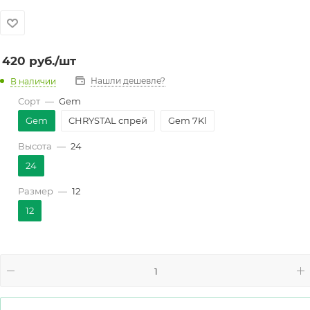
420
руб.
/шт
Нашли дешевле?
В наличии
Сорт
—
Gem
Gem
CHRYSTAL спрей
Gem 7Kl
Высота
—
24
24
Размер
—
12
12