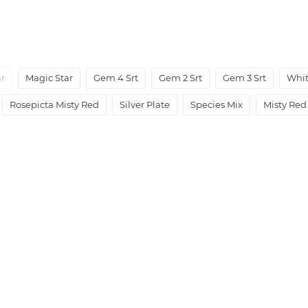
ar
Magic Star
Gem 4 Srt
Gem 2 Srt
Gem 3 Srt
Whit
Rosepicta Misty Red
Silver Plate
Species Mix
Misty Red