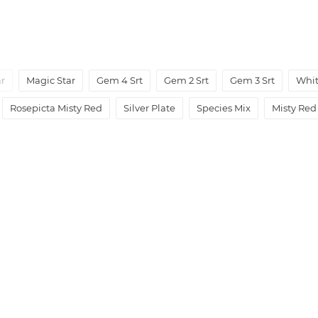
ar
Magic Star
Gem 4 Srt
Gem 2 Srt
Gem 3 Srt
Whit
Rosepicta Misty Red
Silver Plate
Species Mix
Misty Red