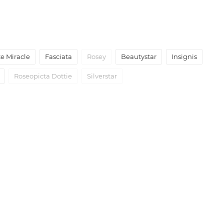
e Miracle
Fasciata
Rosey
Beautystar
Insignis
Roseopicta Dottie
Silverstar