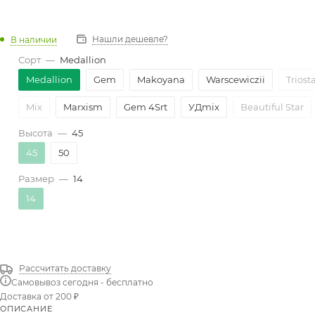
Нашли дешевле?
В наличии
Сорт
—
Medallion
Medallion
Gem
Makoyana
Warscewiczii
Triost
Mix
Marxism
Gem 4Srt
УДmix
Beautiful Star
Высота
—
45
45
50
Размер
—
14
14
Рассчитать доставку
Самовывоз сегодня - бесплатно
Доставка от 200 ₽
ОПИСАНИЕ