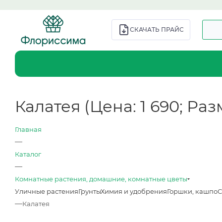
СКАЧАТЬ ПРАЙС
Калатея (Цена: 1 690; Разм
Главная
—
Каталог
—
Комнатные растения, домашние, комнатные цветы
Уличные растения
Грунты
Химия и удобрения
Горшки, кашпо
С
—
Калатея