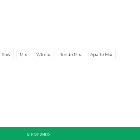
n Row
Mix
УДmix
Rondo Mix
Aparte Mix
В КОРЗИНУ