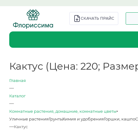
СКАЧАТЬ ПРАЙС
Кактус (Цена: 220; Размер:
Главная
—
Каталог
—
Комнатные растения, домашние, комнатные цветы
Уличные растения
Грунты
Химия и удобрения
Горшки, кашпо
С
—
Кактус