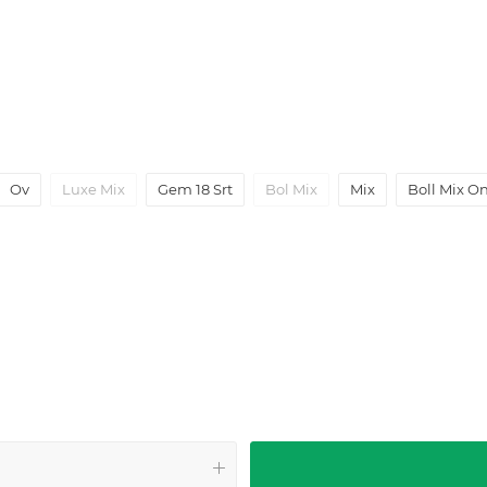
Ov
Luxe Mix
Gem 18 Srt
Bol Mix
Mix
Boll Mix O