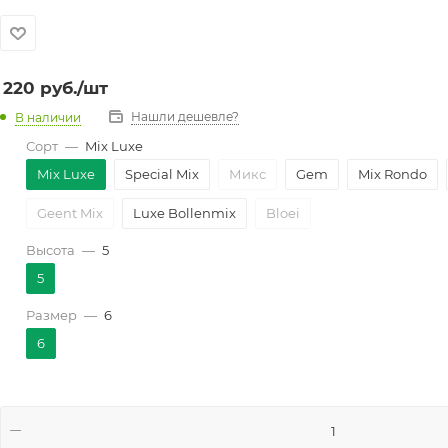
220
руб.
/шт
Нашли дешевле?
В наличии
Сорт
—
Mix Luxe
Mix Luxe
Special Mix
Микс
Gem
Mix Rondo
Geent Mix
Luxe Bollenmix
Bloei
Высота
—
5
5
Размер
—
6
6