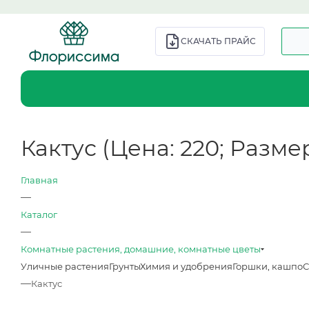
СКАЧАТЬ ПРАЙС
Кактус (Цена: 220; Размер:
Главная
—
Каталог
—
Комнатные растения, домашние, комнатные цветы
Уличные растения
Грунты
Химия и удобрения
Горшки, кашпо
С
—
Кактус