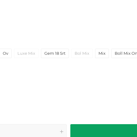
Ov
Luxe Mix
Gem 18 Srt
Bol Mix
Mix
Boll Mix O