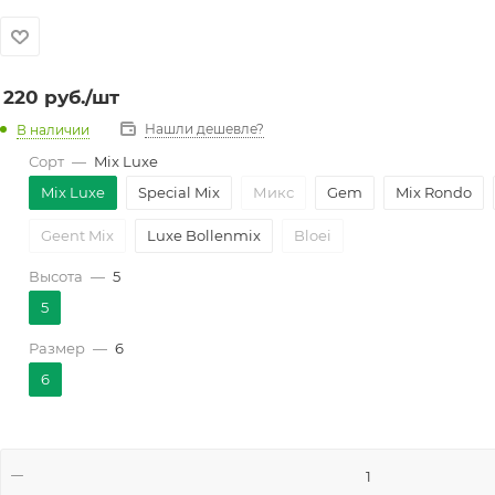
220
руб.
/шт
Нашли дешевле?
В наличии
Сорт
—
Mix Luxe
Mix Luxe
Special Mix
Микс
Gem
Mix Rondo
Geent Mix
Luxe Bollenmix
Bloei
Высота
—
5
5
Размер
—
6
6