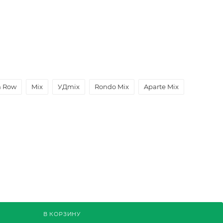
n Row
Mix
УДmix
Rondo Mix
Aparte Mix
В КОРЗИНУ