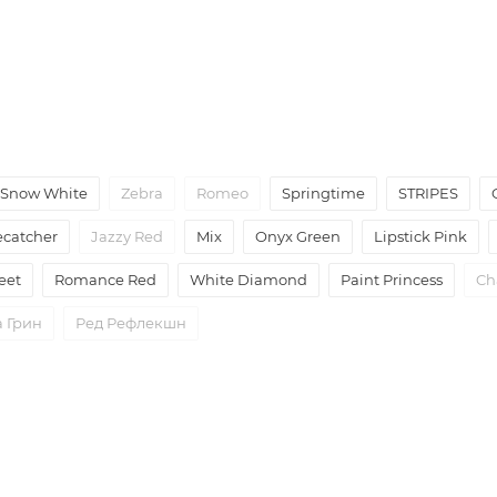
Snow White
Zebra
Romeo
Springtime
STRIPES
ecatcher
Jazzy Red
Mix
Onyx Green
Lipstick Pink
eet
Romance Red
White Diamond
Paint Princess
Ch
 Грин
Ред Рефлекшн