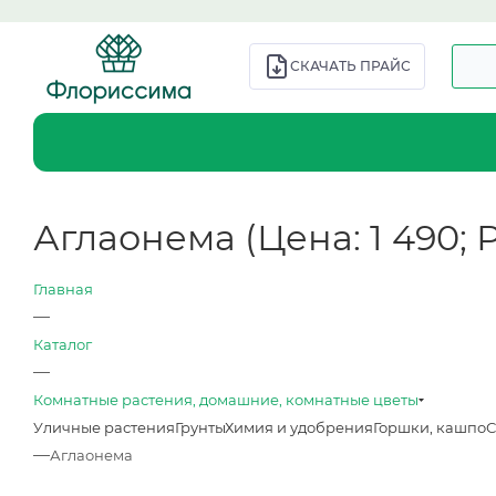
СКАЧАТЬ ПРАЙС
Аглаонема (Цена: 1 490; Р
Главная
—
Каталог
—
Комнатные растения, домашние, комнатные цветы
Уличные растения
Грунты
Химия и удобрения
Горшки, кашпо
С
—
Аглаонема