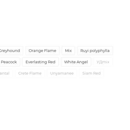
Greyhound
Orange Flame
Mix
Ruyi polyphylla
Peacock
Everlasting Red
White Angel
УДmix
antal
Crete Flame
Unyamanee
Siam Red