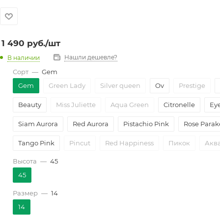
1 490
руб.
/шт
Нашли дешевле?
В наличии
Сорт
—
Gem
Gem
Green Lady
Silver queen
Ov
Prestige
Beauty
Miss Juliette
Aqua Green
Citronelle
Ey
Siam Aurora
Red Aurora
Pistachio Pink
Rose Parak
Tango Pink
Pincut
Red Happiness
Пикок
Аква
Высота
—
45
45
Размер
—
14
14