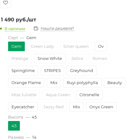
1 490
руб.
/шт
Нашли дешевле?
В наличии
Сорт
—
Gem
Gem
Green Lady
Silver queen
Ov
Prestige
Snow White
Zebra
Romeo
Springtime
STRIPES
Greyhound
Orange Flame
Mix
Ruyi polyphylla
Beauty
Miss Juliette
Aqua Green
Citronelle
Eyecatcher
Jazzy Red
Mix
Onyx Green
Высота
—
45
Lipstick Pink
Peacock
Everlasting Red
45
White Angel
УДmix
Siam Aurora
Размер
—
14