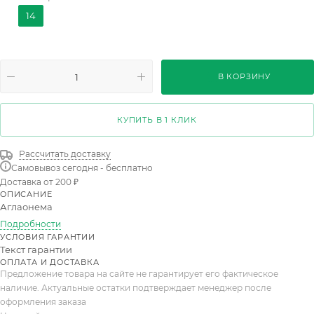
Red Aurora
Pistachio Pink
Rose Parakeet
14
Romance Red
White Diamond
Paint Princess
Chantal
Crete Flame
Unyamanee
Siam Red
В КОРЗИНУ
Tango Pink
Pincut
Red Happiness
Пикок
Аква Грин
Ред Рефлекшн
КУПИТЬ В 1 КЛИК
Рассчитать доставку
Самовывоз сегодня - бесплатно
Доставка от 200 ₽
ОПИСАНИЕ
Аглаонема
Подробности
УСЛОВИЯ ГАРАНТИИ
Текст гарантии
ОПЛАТА И ДОСТАВКА
Предложение товара на сайте не гарантирует его фактическое
наличие. Актуальные остатки подтверждает менеджер после
оформления заказа