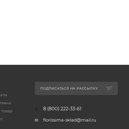
ПОДПИСАТЬСЯ НА РАССЫЛКУ
латы
тавки
8 (800) 222-33-61
 товар
ет
florissima-sklad@mail.ru