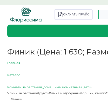
СКАЧАТЬ ПРАЙС
Финик (Цена: 1 630; Размер
Главная
—
Каталог
—
Комнатные растения, домашние, комнатные цветы
Уличные растения
Грунты
Химия и удобрения
Горшки, кашпо
С
—
Финик