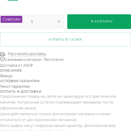
Ginseng Cascade Bonsai
Tabaco
Kumani
Benjamina Moclame
Shivereana Moonshine
Советуем
В КОРЗИНУ
Triangularis Varigata
Robusta Spray
Benjamina Natasja
Амстел Кинг
Экзотика
КУПИТЬ В 1 КЛИК
Лирата
Нордик Обержин
Пумила Минима
Рассчитать доставку
Самовывоз сегодня - бесплатно
Доставка от 200 ₽
ОПИСАНИЕ
Фикус
УСЛОВИЯ ГАРАНТИИ
Текст гарантии
ОПЛАТА И ДОСТАВКА
Предложение товара на сайте не гарантирует его фактическое
наличие. Актуальные остатки подтверждает менеджер после
оформления заказа
Цена действительна только для интернет-магазина и может
отличаться от цен в розничных магазинах
Фотографии несут информативный характер, фактический вид