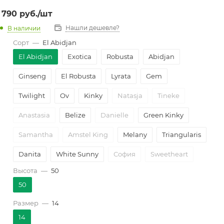
790
руб.
/шт
Нашли дешевле?
В наличии
Сорт
—
El Abidjan
El Abidjan
Exotica
Robusta
Abidjan
Ginseng
El Robusta
Lyrata
Gem
Twilight
Ov
Kinky
Natasja
Tineke
Anastasia
Belize
Danielle
Green Kinky
Samantha
Amstel King
Melany
Triangularis
Danita
White Sunny
София
Sweetheart
Высота
—
50
Sofia
Shivereana
El Tineke 3рр
Audrey
50
Анастасия
Mix
El Розаbusta
Размер
—
14
Radicans green
elastica Sofia
Pink Camouflage
14