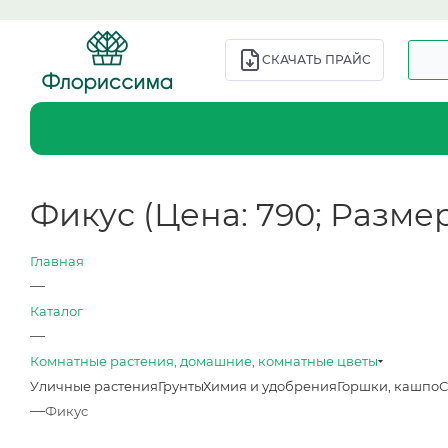
СКАЧАТЬ ПРАЙС
Фикус (Цена: 790; Размер: 
Главная
—
Каталог
—
Комнатные растения, домашние, комнатные цветы
Уличные растения
Грунты
Химия и удобрения
Горшки, кашпо
С
—
Фикус