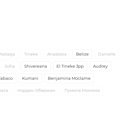
Natasja
Tineke
Anastasia
Belize
Danielle
Sofia
Shivereana
El Tineke 3рр
Audrey
Tabaco
Kumani
Benjamina Moclame
рата
Нордик Обержин
Пумила Минима