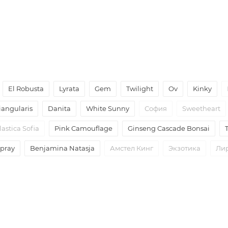
El Robusta
Lyrata
Gem
Twilight
Ov
Kinky
iangularis
Danita
White Sunny
София
Sweetheart
lastica Sofia
Pink Camouflage
Ginseng Cascade Bonsai
Spray
Benjamina Natasja
Амстел Кинг
Экзотика
Ли