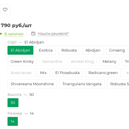
790
руб.
/шт
Нашли дешевле?
В наличии
Сорт
—
El Abidjan
El Abidjan
Exotica
Robusta
Abidjan
Ginseng
Green Kinky
Samantha
Amstel King
Melany
Tr
Анастасия
Mix
El Розаbusta
Radicans green
e
Shivereana Moonshine
Triangularis Varigata
Robusta 
Высота
—
50
50
Размер
—
14
14