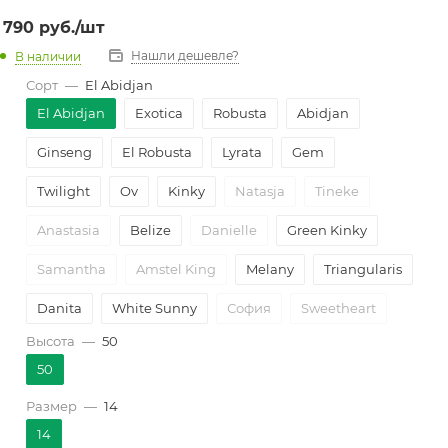
790
руб.
/шт
Нашли дешевле?
В наличии
Сорт
—
El Abidjan
El Abidjan
Exotica
Robusta
Abidjan
Ginseng
El Robusta
Lyrata
Gem
Twilight
Ov
Kinky
Natasja
Tineke
Anastasia
Belize
Danielle
Green Kinky
Samantha
Amstel King
Melany
Triangularis
Danita
White Sunny
София
Sweetheart
Высота
—
50
Sofia
Shivereana
El Tineke 3рр
Audrey
50
Анастасия
Mix
El Розаbusta
Размер
—
14
Radicans green
elastica Sofia
Pink Camouflage
14