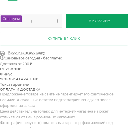
Ginseng Cascade Bonsai
Tabaco
Kumani
Benjamina Moclame
Shivereana Moonshine
Советуем
В КОРЗИНУ
Triangularis Varigata
Robusta Spray
Benjamina Natasja
Амстел Кинг
Экзотика
КУПИТЬ В 1 КЛИК
Лирата
Нордик Обержин
Пумила Минима
Рассчитать доставку
Самовывоз сегодня - бесплатно
Доставка от 200 ₽
ОПИСАНИЕ
Фикус
УСЛОВИЯ ГАРАНТИИ
Текст гарантии
ОПЛАТА И ДОСТАВКА
Предложение товара на сайте не гарантирует его фактическое
наличие. Актуальные остатки подтверждает менеджер после
оформления заказа
Цена действительна только для интернет-магазина и может
отличаться от цен в розничных магазинах
Фотографии несут информативный характер, фактический вид