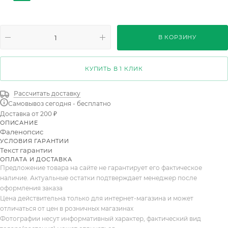
Desert Breeze 3 pp
Gem 6 Kl 1рр
1st 6-8 Mix
1st Taiwan
2st Bologna
2st Multiflora Mix 22+
В КОРЗИНУ
2st 10Kl
1st 60cm Taiwan
1st 70cm Taiwan
Big Lip 1st 6+
1st Basico Mix 6+
2st Budget
КУПИТЬ В 1 КЛИК
1st 70cm
1st 80cm
1st Balanz Tak 12+
Рассчитать доставку
Самовывоз сегодня - бесплатно
2st Aromio Mineral
Budget 60cm
Wildz Wit 4+
Доставка от 200 ₽
ОПИСАНИЕ
2ст Вайлдкэт 15+
Фаленопсис
УСЛОВИЯ ГАРАНТИИ
Текст гарантии
ОПЛАТА И ДОСТАВКА
Предложение товара на сайте не гарантирует его фактическое
наличие. Актуальные остатки подтверждает менеджер после
оформления заказа
Цена действительна только для интернет-магазина и может
отличаться от цен в розничных магазинах
Фотографии несут информативный характер, фактический вид