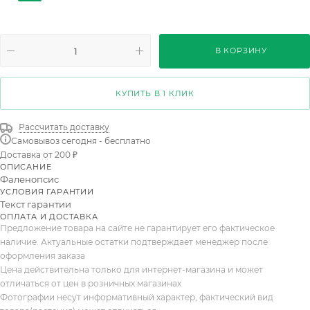
Desert Breeze 3 pp
Gem 6 Kl 1рр
1st 6-8 Mix
1st Taiwan
2st Bologna
2st Multiflora Mix 22+
В КОРЗИНУ
2st 10Kl
1st 60cm Taiwan
1st 70cm Taiwan
Big Lip 1st 6+
1st Basico Mix 6+
2st Budget
КУПИТЬ В 1 КЛИК
1st 70cm
1st 80cm
1st Balanz Tak 12+
Рассчитать доставку
Самовывоз сегодня - бесплатно
2st Aromio Mineral
Budget 60cm
Wildz Wit 4+
Доставка от 200 ₽
ОПИСАНИЕ
2ст Вайлдкэт 15+
Фаленопсис
УСЛОВИЯ ГАРАНТИИ
Текст гарантии
ОПЛАТА И ДОСТАВКА
Предложение товара на сайте не гарантирует его фактическое
наличие. Актуальные остатки подтверждает менеджер после
оформления заказа
Цена действительна только для интернет-магазина и может
отличаться от цен в розничных магазинах
Фотографии несут информативный характер, фактический вид