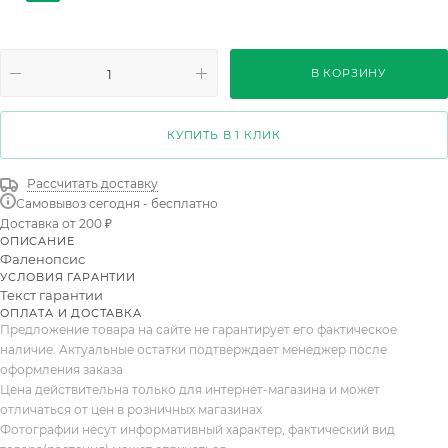
Desert Breeze 3 pp
Gem 6 Kl 1рр
1st 6-8 Mix
1st Taiwan
2st Bologna
2st Multiflora Mix 22+
В КОРЗИНУ
2st 10Kl
1st 60cm Taiwan
1st 70cm Taiwan
Big Lip 1st 6+
1st Basico Mix 6+
2st Budget
КУПИТЬ В 1 КЛИК
1st 70cm
1st 80cm
1st Balanz Tak 12+
Рассчитать доставку
Самовывоз сегодня - бесплатно
2st Aromio Mineral
Budget 60cm
Wildz Wit 4+
Доставка от 200 ₽
ОПИСАНИЕ
2ст Вайлдкэт 15+
Фаленопсис
УСЛОВИЯ ГАРАНТИИ
Текст гарантии
ОПЛАТА И ДОСТАВКА
Предложение товара на сайте не гарантирует его фактическое
наличие. Актуальные остатки подтверждает менеджер после
оформления заказа
Цена действительна только для интернет-магазина и может
отличаться от цен в розничных магазинах
Фотографии несут информативный характер, фактический вид