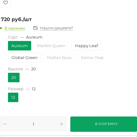
720
руб.
/шт
Нашли дешевле?
В наличии
Сорт
—
Aureum
Aureum
Marble Queen
Happy Leaf
Global Green
Глобал Грин
Хэппи Лиф
Высота
—
20
20
Размер
—
12
12
В КОРЗИНУ